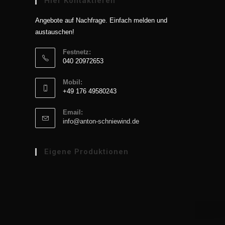
Hier Kontaktieren
Angebote auf Nachfrage. Einfach melden und
austauschen!
Festnetz:
‭040 20972653‬
Mobil:
+49 176 49580243‬
Email:
Opens
info@anton-schniewind.de
in
your
application
Eigene Produktionen