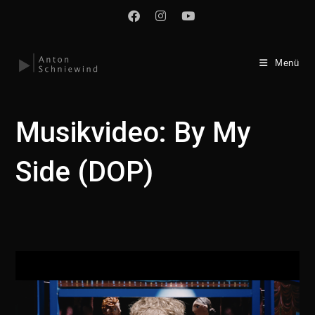
Zum
Inhalt
springen
Menü
Musikvideo: By My
Side (DOP)