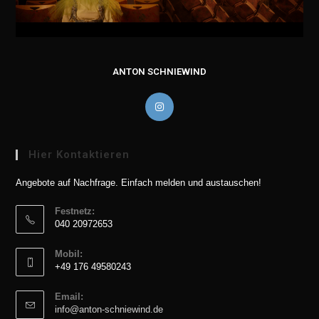
ANTON SCHNIEWIND
Hier Kontaktieren
Angebote auf Nachfrage. Einfach melden und austauschen!
Festnetz:
‭040 20972653‬
Mobil:
+49 176 49580243‬
Email:
Opens
info@anton-schniewind.de